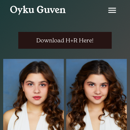
Oyku Guven
menu
Download H+R Here!